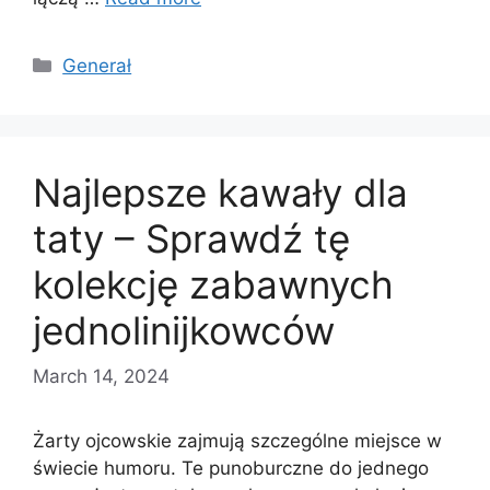
Categories
Generał
Najlepsze kawały dla
taty – Sprawdź tę
kolekcję zabawnych
jednolinijkowców
March 14, 2024
Żarty ojcowskie zajmują szczególne miejsce w
świecie humoru. Te punoburczne do jednego