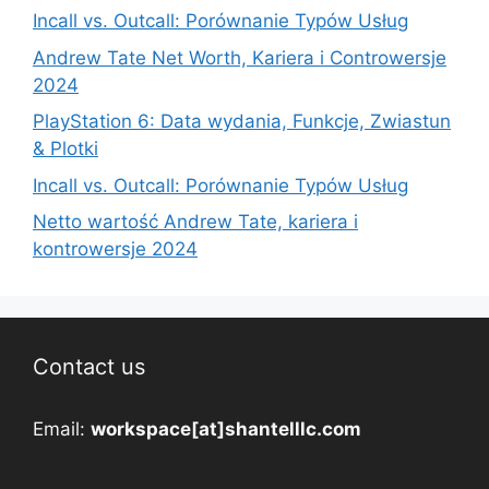
Incall vs. Outcall: Porównanie Typów Usług
Andrew Tate Net Worth, Kariera i Controwersje
2024
PlayStation 6: Data wydania, Funkcje, Zwiastun
& Plotki
Incall vs. Outcall: Porównanie Typów Usług
Netto wartość Andrew Tate, kariera i
kontrowersje 2024
Contact us
Email:
workspace[at]shantelllc.com