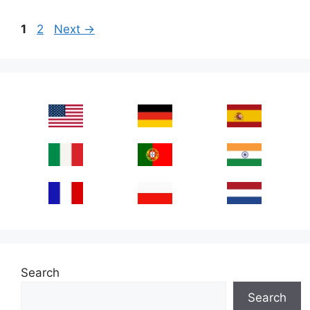
Page
Page
1
2
Next
→
Search
Search