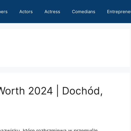
pers
Actors
Actress
Comedians
Entreprene
Worth 2024 | Dochód,
 nazwisku, które rozbrzmiewa w przemyśle