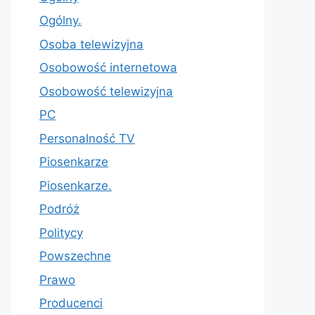
Ogólny.
Osoba telewizyjna
Osobowość internetowa
Osobowość telewizyjna
PC
Personalność TV
Piosenkarze
Piosenkarze.
Podróż
Politycy
Powszechne
Prawo
Producenci