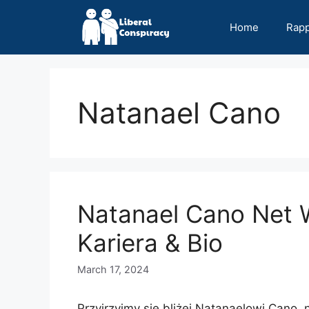
Skip
to
Home
Rap
content
Natanael Cano
Natanael Cano Net 
Kariera & Bio
March 17, 2024
Przyjrzyjmy się bliżej Natanaelowi Cano,