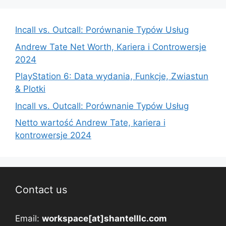
Incall vs. Outcall: Porównanie Typów Usług
Andrew Tate Net Worth, Kariera i Controwersje
2024
PlayStation 6: Data wydania, Funkcje, Zwiastun
& Plotki
Incall vs. Outcall: Porównanie Typów Usług
Netto wartość Andrew Tate, kariera i
kontrowersje 2024
Contact us
Email:
workspace[at]shantelllc.com