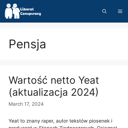
Skip
to
Me
content
Pensja
Wartość netto Yeat
(aktualizacja 2024)
March 17, 2024
Yeat to znany raper, autor tekstów piosenek i
producent w Stanach Zjednoczonych. Osiągnął