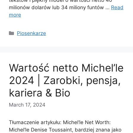
milionów dolarów lub 34 miliony funtów …
Read
more
Categories
Piosenkarze
Wartość netto Michel’le
2024 | Zarobki, pensja,
kariera & Bio
March 17, 2024
Tłumaczenie artykułu: Michel’le Net Worth:
Michel’le Denise Toussaint, bardziej znana jako