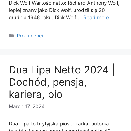
Dick Wolf Wartość netto: Richard Anthony Wolf,
lepiej znany jako Dick Wolf, urodził się 20
grudnia 1946 roku. Dick Wolf …
Read more
Categories
Producenci
Dua Lipa Netto 2024 |
Dochód, pensja,
kariera, bio
March 17, 2024
Dua Lipa to brytyjska piosenkarka, autorka
tekstów i piękny model o wartości netto 40