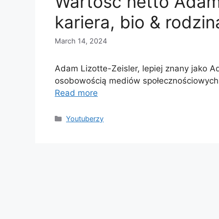
Wartość netto Adama
kariera, bio & rodzin
March 14, 2024
Adam Lizotte-Zeisler, lepiej znany jako
osobowością mediów społecznościowych i
Read more
Categories
Youtuberzy