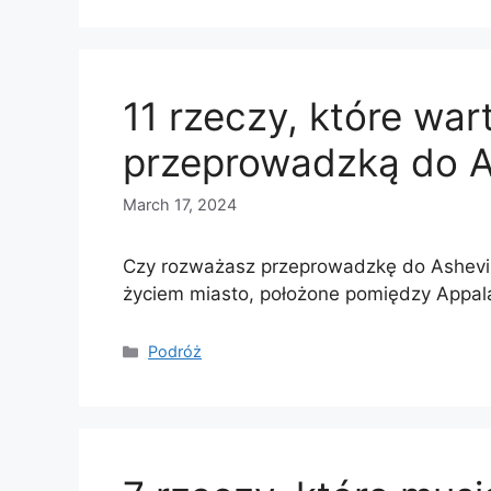
11 rzeczy, które wa
przeprowadzką do A
March 17, 2024
Czy rozważasz przeprowadzkę do Ashevill
życiem miasto, położone pomiędzy Appala
Categories
Podróż