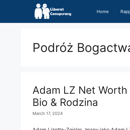
Skip
to
Home
Rap
content
Podróż Bogactw
Adam LZ Net Worth 2
Bio & Rodzina
March 17, 2024
Adam Lizotte-Zeisler, znany jako Adam L