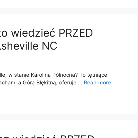
rto wiedzieć PRZED
sheville NC
e, w stanie Karolina Północna? To tętniące
chami a Górą Błękitną, oferuje …
Read more