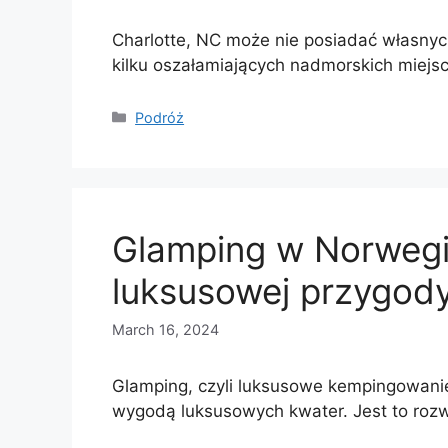
Charlotte, NC może nie posiadać własnych 
kilku oszałamiających nadmorskich miej
Categories
Podróż
Glamping w Norwegi
luksusowej przygod
March 16, 2024
Glamping, czyli luksusowe kempingowanie,
wygodą luksusowych kwater. Jest to rozw