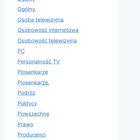
Ogólny.
Osoba telewizyjna
Osobowość internetowa
Osobowość telewizyjna
PC
Personalność TV
Piosenkarze
Piosenkarze.
Podróż
Politycy
Powszechne
Prawo
Producenci