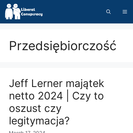
Skip
to
Me
content
Przedsiębiorczość
Jeff Lerner majątek
netto 2024 | Czy to
oszust czy
legitymacja?
March 17, 2024