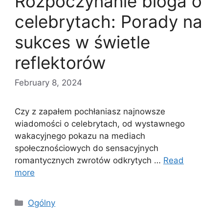
Rozpoczynanie bloga o
celebrytach: Porady na
sukces w świetle
reflektorów
February 8, 2024
Czy z zapałem pochłaniasz najnowsze
wiadomości o celebrytach, od wystawnego
wakacyjnego pokazu na mediach
społecznościowych do sensacyjnych
romantycznych zwrotów odkrytych …
Read
more
Categories
Ogólny