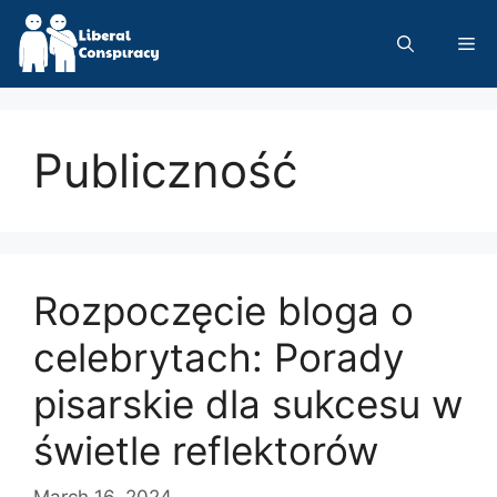
Skip
to
Me
content
Publiczność
Rozpoczęcie bloga o
celebrytach: Porady
pisarskie dla sukcesu w
świetle reflektorów
March 16, 2024