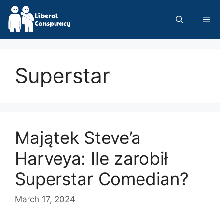
Skip
to
Me
content
Superstar
Majątek Steve’a
Harveya: Ile zarobił
Superstar Comedian?
March 17, 2024