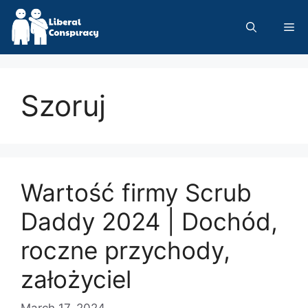
Skip
to
Me
content
Szoruj
Wartość firmy Scrub
Daddy 2024 | Dochód,
roczne przychody,
założyciel
March 17, 2024