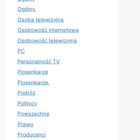
Ogólny.
Osoba telewizyjna
Osobowość internetowa
Osobowość telewizyjna
PC
Personalność TV
Piosenkarze
Piosenkarze.
Podróż
Politycy
Powszechne
Prawo
Producenci