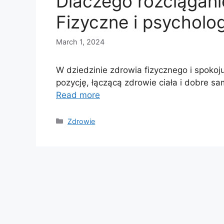
Dlaczego rozciągani
Fizyczne i psycholo
March 1, 2024
W dziedzinie zdrowia fizycznego i spoko
pozycję, łączącą zdrowie ciała i dobre s
Read more
Categories
Zdrowie