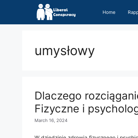
Skip
to
Home
Rap
content
umysłowy
Dlaczego rozciągani
Fizyczne i psycholo
March 16, 2024
W dziedzinie zdrowia fizycznego i psych