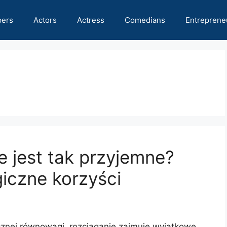
pers
Actors
Actress
Comedians
Entreprene
e jest tak przyjemne?
giczne korzyści
icznej równowagi, rozciąganie zajmuje wyjątkowe