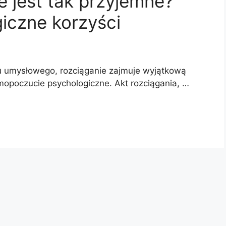
e jest tak przyjemne?
giczne korzyści
ju umysłowego, rozciąganie zajmuje wyjątkową
amopoczucie psychologiczne. Akt rozciągania, …