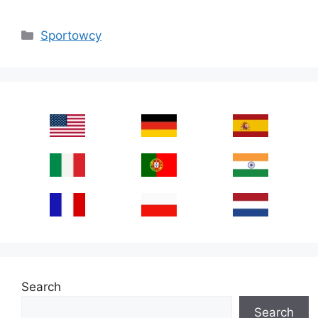
Categories
Sportowcy
Search
Search