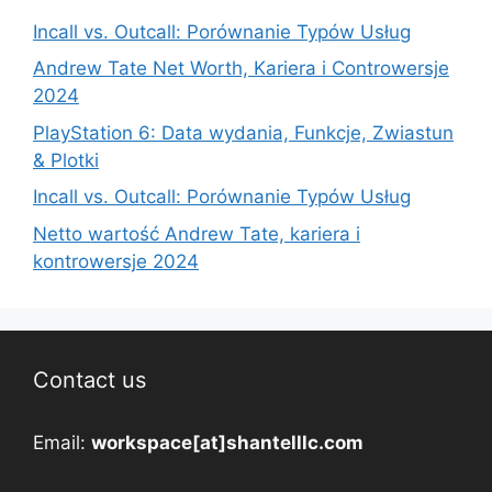
Incall vs. Outcall: Porównanie Typów Usług
Andrew Tate Net Worth, Kariera i Controwersje
2024
PlayStation 6: Data wydania, Funkcje, Zwiastun
& Plotki
Incall vs. Outcall: Porównanie Typów Usług
Netto wartość Andrew Tate, kariera i
kontrowersje 2024
Contact us
Email:
workspace[at]shantelllc.com