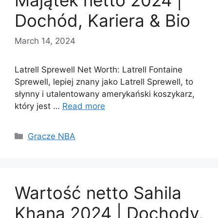
Majątek netto 2024 |
Dochód, Kariera & Bio
March 14, 2024
Latrell Sprewell Net Worth: Latrell Fontaine
Sprewell, lepiej znany jako Latrell Sprewell, to
słynny i utalentowany amerykański koszykarz,
który jest …
Read more
Categories
Gracze NBA
Wartość netto Sahila
Khana 2024 | Dochody,