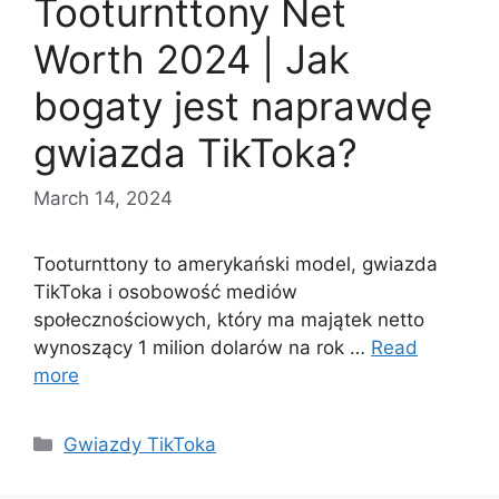
Tooturnttony Net
Worth 2024 | Jak
bogaty jest naprawdę
gwiazda TikToka?
March 14, 2024
Tooturnttony to amerykański model, gwiazda
TikToka i osobowość mediów
społecznościowych, który ma majątek netto
wynoszący 1 milion dolarów na rok …
Read
more
Categories
Gwiazdy TikToka