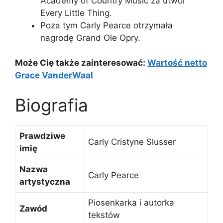
Academy of Country Music za utwór
Every Little Thing.
Poza tym Carly Pearce otrzymała
nagrodę Grand Ole Opry.
Może Cię także zainteresować:
Wartość netto
Grace VanderWaal
Biografia
Prawdziwe
Carly Cristyne Slusser
imię
Nazwa
Carly Pearce
artystyczna
Piosenkarka i autorka
Zawód
tekstów