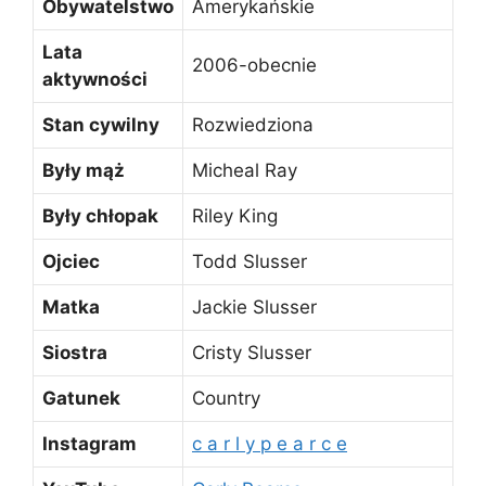
Obywatelstwo
Amerykańskie
Lata
2006-obecnie
aktywności
Stan cywilny
Rozwiedziona
Były mąż
Micheal Ray
Były chłopak
Riley King
Ojciec
Todd Slusser
Matka
Jackie Slusser
Siostra
Cristy Slusser
Gatunek
Country
Instagram
c a r l y p e a r c e