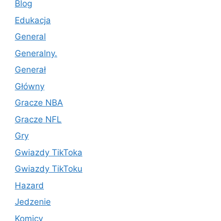
Blog
Edukacja
General
Generalny.
Generał
Główny
Gracze NBA
Gracze NFL
Gry
Gwiazdy TikToka
Gwiazdy TikToku
Hazard
Jedzenie
Komicy