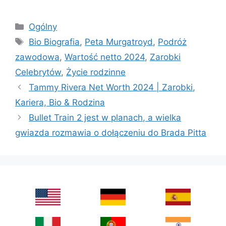
Categories
Ogólny
Tags
Bio Biografia
,
Peta Murgatroyd
,
Podróż
zawodowa
,
Wartość netto 2024
,
Zarobki
Celebrytów
,
Życie rodzinne
Tammy Rivera Net Worth 2024 | Zarobki,
Kariera, Bio & Rodzina
Bullet Train 2 jest w planach, a wielka
gwiazda rozmawia o dołączeniu do Brada Pitta