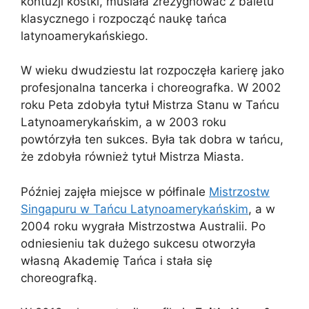
kontuzji kostki, musiała zrezygnować z baletu
klasycznego i rozpocząć naukę tańca
latynoamerykańskiego.
W wieku dwudziestu lat rozpoczęła karierę jako
profesjonalna tancerka i choreografka. W 2002
roku Peta zdobyła tytuł Mistrza Stanu w Tańcu
Latynoamerykańskim, a w 2003 roku
powtórzyła ten sukces. Była tak dobra w tańcu,
że zdobyła również tytuł Mistrza Miasta.
Później zajęła miejsce w półfinale
Mistrzostw
Singapuru w Tańcu Latynoamerykańskim
, a w
2004 roku wygrała Mistrzostwa Australii. Po
odniesieniu tak dużego sukcesu otworzyła
własną Akademię Tańca i stała się
choreografką.