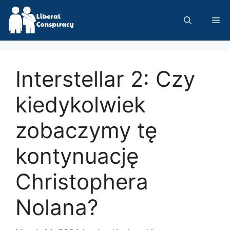
Skip
to
Me
content
Interstellar 2: Czy
kiedykolwiek
zobaczymy tę
kontynuację
Christophera
Nolana?