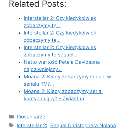
Related Posts:
Interstellar 2: Czy kiedykolwiek
zobaczymy tę…
Interstellar 2: Czy kiedykolwiek
zobaczymy tę…
Interstellar 2: Czy kiedykolwiek
zobaczymy to sequel…
Netto wartość Pete'a Davidsona i
najdziwniejszy…
Moana 2: Kiedy zobaczymy sequel w
serialu TV?…
Moana 2: Kiedy zobaczymy serial
kontynuujący? - Zwiastun
Categories
Piosenkarze
Tags
Interstellar 2:
,
Sequel Christophera Nolana