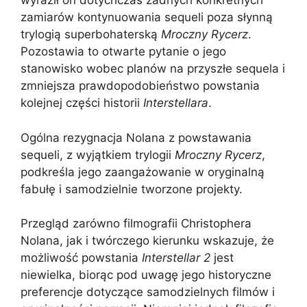
wyraził on dotychczas żadnych konkretnych
zamiarów kontynuowania sequeli poza słynną
trylogią superbohaterską
Mroczny Rycerz
.
Pozostawia to otwarte pytanie o jego
stanowisko wobec planów na przyszłe sequela i
zmniejsza prawdopodobieństwo powstania
kolejnej części historii
Interstellara
.
Ogólna rezygnacja Nolana z powstawania
sequeli, z wyjątkiem trylogii
Mroczny Rycerz
,
podkreśla jego zaangażowanie w oryginalną
fabułę i samodzielnie tworzone projekty.
Przegląd zarówno filmografii Christophera
Nolana, jak i twórczego kierunku wskazuje, że
możliwość powstania
Interstellar 2
jest
niewielka, biorąc pod uwagę jego historyczne
preferencje dotyczące samodzielnych filmów i