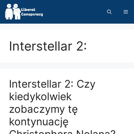
Skip
to
Me
content
Interstellar 2:
Interstellar 2: Czy
kiedykolwiek
zobaczymy tę
kontynuację