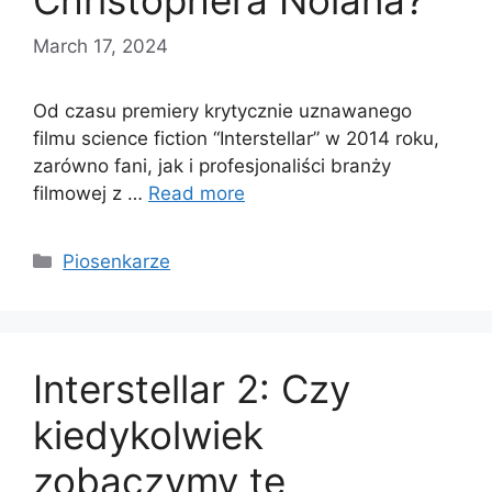
Christophera Nolana?
March 17, 2024
Od czasu premiery krytycznie uznawanego
filmu science fiction “Interstellar” w 2014 roku,
zarówno fani, jak i profesjonaliści branży
filmowej z …
Read more
Categories
Piosenkarze
Interstellar 2: Czy
kiedykolwiek
zobaczymy tę