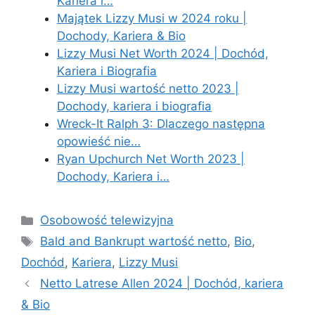
Kariera i…
Majątek Lizzy Musi w 2024 roku |
Dochody, Kariera & Bio
Lizzy Musi Net Worth 2024 | Dochód,
Kariera i Biografia
Lizzy Musi wartość netto 2023 |
Dochody, kariera i biografia
Wreck-It Ralph 3: Dlaczego następna
opowieść nie…
Ryan Upchurch Net Worth 2023 |
Dochody, Kariera i…
Categories
Osobowość telewizyjna
Tags
Bald and Bankrupt wartość netto
,
Bio
,
Dochód
,
Kariera
,
Lizzy Musi
Netto Latrese Allen 2024 | Dochód, kariera
& Bio