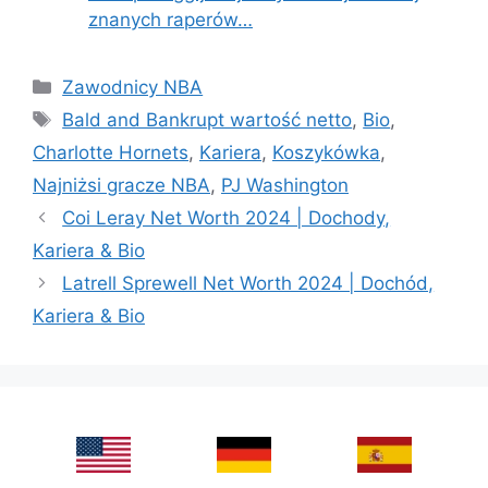
znanych raperów…
Categories
Zawodnicy NBA
Tags
Bald and Bankrupt wartość netto
,
Bio
,
Charlotte Hornets
,
Kariera
,
Koszykówka
,
Najniżsi gracze NBA
,
PJ Washington
Coi Leray Net Worth 2024 | Dochody,
Kariera & Bio
Latrell Sprewell Net Worth 2024 | Dochód,
Kariera & Bio