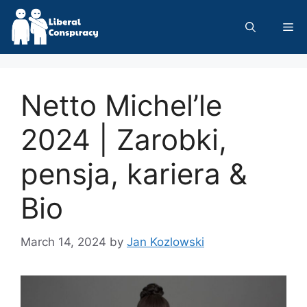
Skip
to
Me
content
Netto Michel’le
2024 | Zarobki,
pensja, kariera &
Bio
March 14, 2024
by
Jan Kozlowski