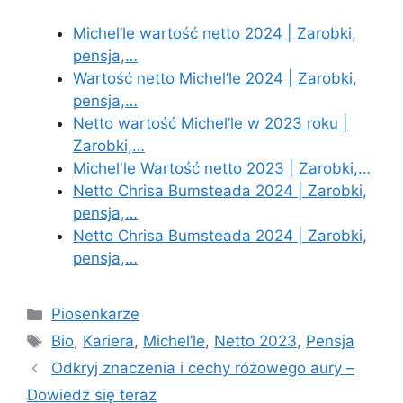
Michel’le wartość netto 2024 | Zarobki,
pensja,…
Wartość netto Michel’le 2024 | Zarobki,
pensja,…
Netto wartość Michel’le w 2023 roku |
Zarobki,…
Michel'le Wartość netto 2023 | Zarobki,…
Netto Chrisa Bumsteada 2024 | Zarobki,
pensja,…
Netto Chrisa Bumsteada 2024 | Zarobki,
pensja,…
Categories
Piosenkarze
Tags
Bio
,
Kariera
,
Michel’le
,
Netto 2023
,
Pensja
Odkryj znaczenia i cechy różowego aury –
Dowiedz się teraz