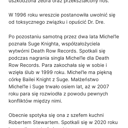
uszkodzona żebra oraz przekształcony nos.
W 1996 roku wreszcie postanowiła uwolnić się
od toksycznego związku i opuścić Dr. Dre.
Po pozostaniu samotną przez dwa lata Michel’le
poznała Suge Knighta, współzałożyciela
wytwórni Death Row Records. Spotkali się
podczas nagrania singla Michel’le dla Death
Row Records. Para zakochała się w sobie i
wzięła ślub w 1999 roku. Michel’le ma piękną
córkę Bailei Knight z Suge. Małżeństwo
Michel’le i Suge trwało osiem lat, aż w 2007
roku para się rozwiodła z powodu pewnych
konfliktów między nimi.
Obecnie spotyka się ona z szefem kuchni
Robertem Stewartem. Spotkali się w 2020 roku