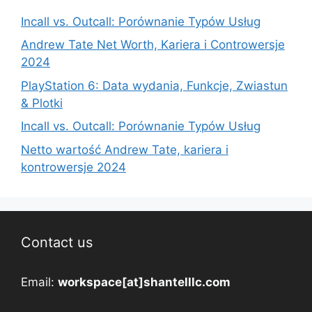
Incall vs. Outcall: Porównanie Typów Usług
Andrew Tate Net Worth, Kariera i Controwersje
2024
PlayStation 6: Data wydania, Funkcje, Zwiastun
& Plotki
Incall vs. Outcall: Porównanie Typów Usług
Netto wartość Andrew Tate, kariera i
kontrowersje 2024
Contact us
Email:
workspace[at]shantelllc.com