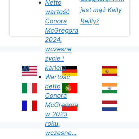
Netto
jest mąż Kelly
wartość
Reilly?
Conora
McGregora
2024,
wczesne
życie i
kariera
Wartość
netto
Conora
McGregora
w 2023
roku,
wczesne…