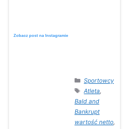
Zobacz post na Instagramie
Categories
Sportowcy
Tags
Atleta
,
Bald and
Bankrupt
wartość netto
,