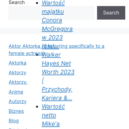
Wartość
Search
majątku
Search
Conora
McGregora
w 2023
roku…
Aktor Aktorka (if referring specifically to a
female actress)
Walker
Hayes Net
Aktorka
Worth 2023
Aktorzy
|
Aktorzy.
Przychody,
Anime
Kariera &…
Autorzy
Wartość
Biznes
netto
Blog
Mike'a