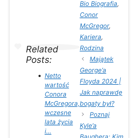
Bio Biografia
,
Conor
McGregor
,
Kariera
,
Related
Rodzina
Posts:
Majątek
George’a
Netto
Floyda 2024 |
wartość
Jak naprawdę
Conora
bogaty był?
McGregora,
wczesne
Poznaj
lata życia
Kyle’a
i…
Baughera: Kim