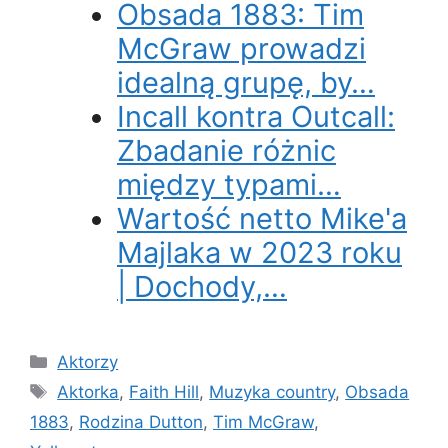
Obsada 1883: Tim
McGraw prowadzi
idealną grupę, by…
Incall kontra Outcall:
Zbadanie różnic
między typami…
Wartość netto Mike'a
Majlaka w 2023 roku
| Dochody,…
Categories
Aktorzy
Tags
Aktorka
,
Faith Hill
,
Muzyka country
,
Obsada
1883
,
Rodzina Dutton
,
Tim McGraw
,