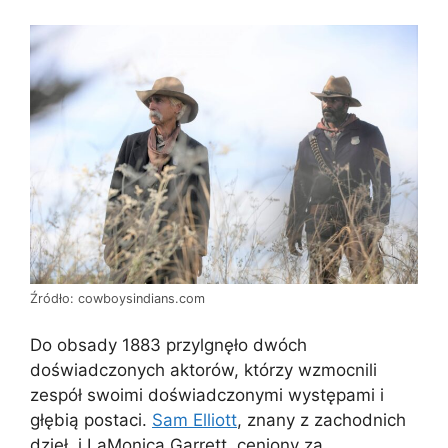
Źródło: cowboysindians.com
Do obsady 1883 przylgnęło dwóch
doświadczonych aktorów, którzy wzmocnili
zespół swoimi doświadczonymi występami i
głębią postaci.
Sam Elliott
, znany z zachodnich
dzieł, i LaMonica Garrett, ceniony za