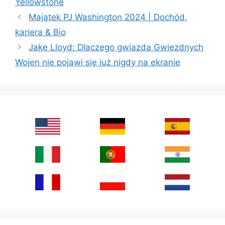
Yellowstone
Majątek PJ Washington 2024 | Dochód,
kariera & Bio
Jake Lloyd: Dlaczego gwiazda Gwiezdnych
Wojen nie pojawi się już nigdy na ekranie