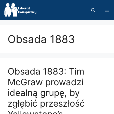
Skip
to
Me
content
Obsada 1883
Obsada 1883: Tim
McGraw prowadzi
idealną grupę, by
zgłębić przeszłość