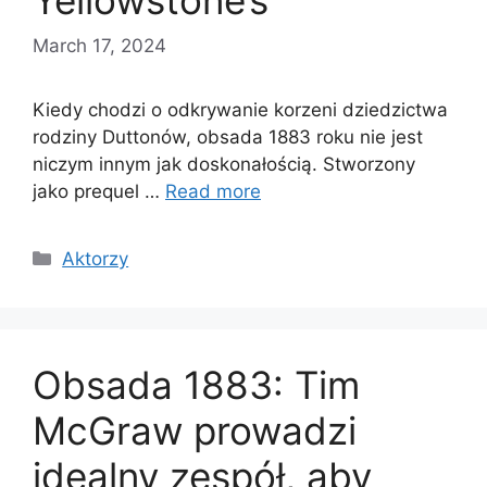
Yellowstone’s
March 17, 2024
Kiedy chodzi o odkrywanie korzeni dziedzictwa
rodziny Duttonów, obsada 1883 roku nie jest
niczym innym jak doskonałością. Stworzony
jako prequel …
Read more
Categories
Aktorzy
Obsada 1883: Tim
McGraw prowadzi
idealny zespół, aby