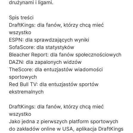
drużynami i ligami.
Spis treści
DraftKings: dla fanów, którzy chcą mieć
wszystko
ESPN: dla sprawdzających wyniki
SofaScore: dla statystyków
Bleacher Report: dla fanów społecznościowych
DAZN: dla zapalonych widzów
TheScore: dla entuzjastów wiadomości
sportowych
Red Bull TV: dla entuzjastów sportów
ekstremalnych
DraftKings: dla fanów, którzy chcą mieć
wszystko
Jako jedna z pierwszych platform sportowych
do zakładów online w USA, aplikacja DraftKings