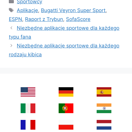
Categories
Sportowcy
Tags
Aplikacje
,
Bugatti Veyron Super Sport
,
ESPN
,
Raport z Trybun
,
SofaScore
Niezbędne aplikacje sportowe dla każdego
typu fana
Niezbędne aplikacje sportowe dla każdego
rodzaju kibica