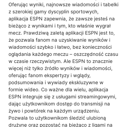
Oferując wyniki, najnowsze wiadomości i tabelki
z szerokiej gamy dyscyplin sportowych,
aplikacja ESPN zapewnia, że zawsze jesteś na
bieżąco z wynikami i tym, kto właśnie wygrał
mecz. Prawdziwą zaletą aplikacji ESPN jest to,
że pozwala fanom na uzyskiwanie wyników i
wiadomości szybko i łatwo, bez konieczności
oglądania każdego meczu – oszczędność czasu
w czasie rzeczywistym. Ale ESPN to znacznie
więcej niż tylko źródło wyników i wiadomości,
oferując fanom ekspertyzy i wglądy,
podsumowania i wywiady ekskluzywne w
formie wideo. Co ważne dla wielu, aplikacja
ESPN integruje się z usługami streamingowymi,
dając użytkownikom dostęp do transmisji na
żywo i powtórek na każdym urządzeniu.
Pozwala to użytkownikom śledzić ulubioną
drużynę oraz pozostać na bieżąco z ligami na