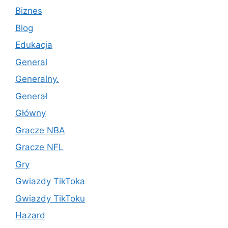
Biznes
Blog
Edukacja
General
Generalny.
Generał
Główny
Gracze NBA
Gracze NFL
Gry
Gwiazdy TikToka
Gwiazdy TikToku
Hazard