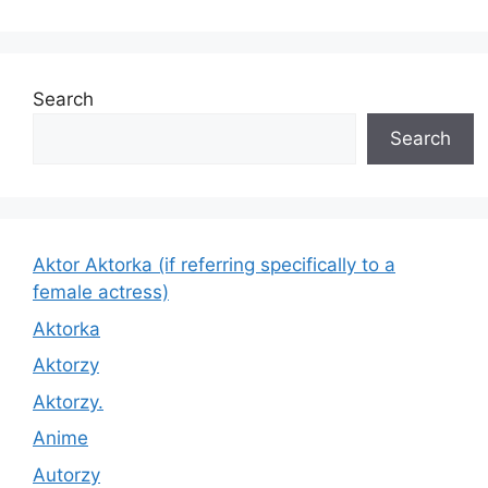
Search
Search
Aktor Aktorka (if referring specifically to a
female actress)
Aktorka
Aktorzy
Aktorzy.
Anime
Autorzy