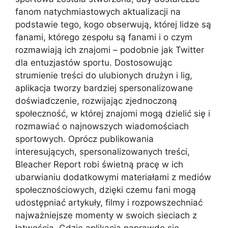
fanom natychmiastowych aktualizacji na
podstawie tego, kogo obserwują, której lidze są
fanami, którego zespołu są fanami i o czym
rozmawiają ich znajomi – podobnie jak Twitter
dla entuzjastów sportu. Dostosowując
strumienie treści do ulubionych drużyn i lig,
aplikacja tworzy bardziej spersonalizowane
doświadczenie, rozwijając zjednoczoną
społeczność, w której znajomi mogą dzielić się i
rozmawiać o najnowszych wiadomościach
sportowych. Oprócz publikowania
interesujących, spersonalizowanych treści,
Bleacher Report robi świetną pracę w ich
ubarwianiu dodatkowymi materiałami z mediów
społecznościowych, dzięki czemu fani mogą
udostępniać artykuły, filmy i rozpowszechniać
najważniejsze momenty w swoich sieciach z
łatwością. Gdzie aplikacja naprawdę się