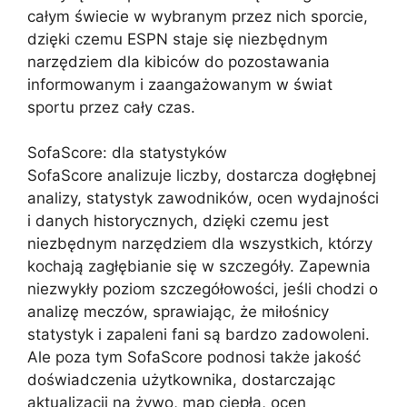
całym świecie w wybranym przez nich sporcie,
dzięki czemu ESPN staje się niezbędnym
narzędziem dla kibiców do pozostawania
informowanym i zaangażowanym w świat
sportu przez cały czas.
SofaScore: dla statystyków
SofaScore analizuje liczby, dostarcza dogłębnej
analizy, statystyk zawodników, ocen wydajności
i danych historycznych, dzięki czemu jest
niezbędnym narzędziem dla wszystkich, którzy
kochają zagłębianie się w szczegóły. Zapewnia
niezwykły poziom szczegółowości, jeśli chodzi o
analizę meczów, sprawiając, że miłośnicy
statystyk i zapaleni fani są bardzo zadowoleni.
Ale poza tym SofaScore podnosi także jakość
doświadczenia użytkownika, dostarczając
aktualizacji na żywo, map ciepła, ocen