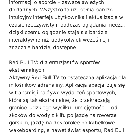
informacji o sporcie – zawsze świeżych i
dokładnych. Wszystko to uzupełnia bardzo
intuicyjny interfejs użytkownika i aktualizacje w
czasie rzeczywistym podczas oglądania meczu,
dzięki czemu oglądanie staje się bardziej
interaktywne niż kiedykolwiek wcześniej i
znacznie bardziej dostępne.
Red Bull TV: dla entuzjastów sportów
ekstremalnych
Aktywny Red Bull TV to ostateczna aplikacja dla
miłośników adrenaliny. Aplikacja specjalizuje się
w transmisji na żywo wydarzeń sportowych,
które są tak ekstremalne, że przekraczają
granice ludzkiego wysiłku i umiejętności – od
skoków do wody z klifu po jazdę na rowerze
górskim, jazdę na deskorolce po kabelkowe
wakeboarding, a nawet świat esportu, Red Bull