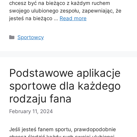
chcesz być na bieżąco z każdym ruchem
swojego ulubionego zespołu, zapewniając, że
jesteś na bieżąco …
Read more
Categories
Sportowcy
Podstawowe aplikacje
sportowe dla każdego
rodzaju fana
February 11, 2024
Jeśli jesteś fanem sportu, prawdopodobnie
chcesz śledzić każdy ruch swojej ulubionej