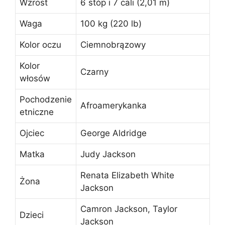
Wzrost
6 stóp i 7 cali (2,01 m)
Waga
100 kg (220 lb)
Kolor oczu
Ciemnobrązowy
Kolor
Czarny
włosów
Pochodzenie
Afroamerykanka
etniczne
Ojciec
George Aldridge
Matka
Judy Jackson
Renata Elizabeth White
Żona
Jackson
Camron Jackson, Taylor
Dzieci
Jackson