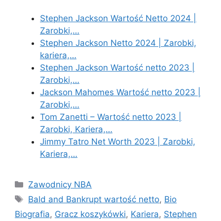
Stephen Jackson Wartość Netto 2024 |
Zarobki,…
Stephen Jackson Netto 2024 | Zarobki,
kariera,…
Stephen Jackson Wartość netto 2023 |
Zarobki,…
Jackson Mahomes Wartość netto 2023 |
Zarobki,…
Tom Zanetti – Wartość netto 2023 |
Zarobki, Kariera,…
Jimmy Tatro Net Worth 2023 | Zarobki,
Kariera,…
Categories
Zawodnicy NBA
Tags
Bald and Bankrupt wartość netto
,
Bio
Biografia
,
Gracz koszykówki
,
Kariera
,
Stephen