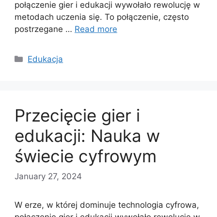
połączenie gier i edukacji wywołało rewolucję w
metodach uczenia się. To połączenie, często
postrzegane …
Read more
Categories
Edukacja
Przecięcie gier i
edukacji: Nauka w
świecie cyfrowym
January 27, 2024
W erze, w której dominuje technologia cyfrowa,
połączenie gier i edukacji wywołało rewolucję w