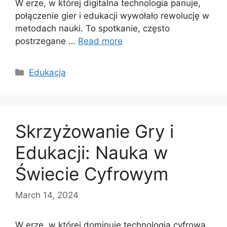
W erze, w której digitalna technologia panuje,
połączenie gier i edukacji wywołało rewolucję w
metodach nauki. To spotkanie, często
postrzegane …
Read more
Categories
Edukacja
Skrzyżowanie Gry i
Edukacji: Nauka w
Świecie Cyfrowym
March 14, 2024
W erze, w której dominuje technologia cyfrowa,