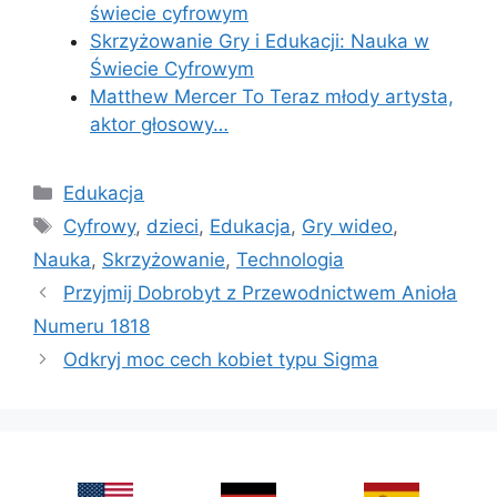
świecie cyfrowym
Skrzyżowanie Gry i Edukacji: Nauka w
Świecie Cyfrowym
Matthew Mercer To Teraz młody artysta,
aktor głosowy…
Categories
Edukacja
Tags
Cyfrowy
,
dzieci
,
Edukacja
,
Gry wideo
,
Nauka
,
Skrzyżowanie
,
Technologia
Przyjmij Dobrobyt z Przewodnictwem Anioła
Numeru 1818
Odkryj moc cech kobiet typu Sigma