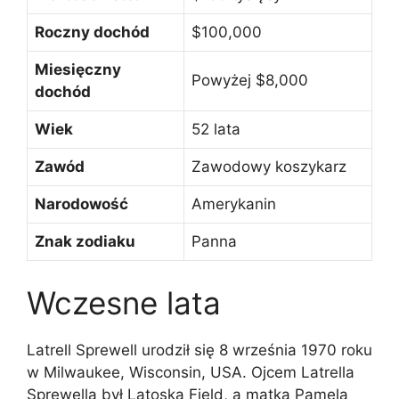
Roczny dochód
$100,000
Miesięczny
Powyżej $8,000
dochód
Wiek
52 lata
Zawód
Zawodowy koszykarz
Narodowość
Amerykanin
Znak zodiaku
Panna
Wczesne lata
Latrell Sprewell urodził się 8 września 1970 roku
w Milwaukee, Wisconsin, USA. Ojcem Latrella
Sprewella był Latoska Field, a matką Pamela