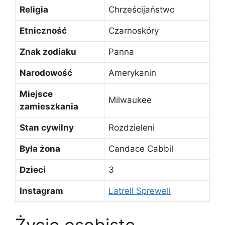
Religia
Chrześcijaństwo
Etniczność
Czarnoskóry
Znak zodiaku
Panna
Narodowość
Amerykanin
Miejsce
Milwaukee
zamieszkania
Stan cywilny
Rozdzieleni
Była żona
Candace Cabbil
Dzieci
3
Instagram
Latrell Sprewell