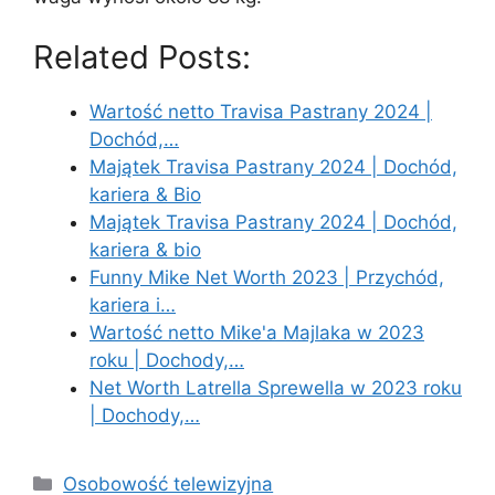
Related Posts:
Wartość netto Travisa Pastrany 2024 |
Dochód,…
Majątek Travisa Pastrany 2024 | Dochód,
kariera & Bio
Majątek Travisa Pastrany 2024 | Dochód,
kariera & bio
Funny Mike Net Worth 2023 | Przychód,
kariera i…
Wartość netto Mike'a Majlaka w 2023
roku | Dochody,…
Net Worth Latrella Sprewella w 2023 roku
| Dochody,…
Categories
Osobowość telewizyjna