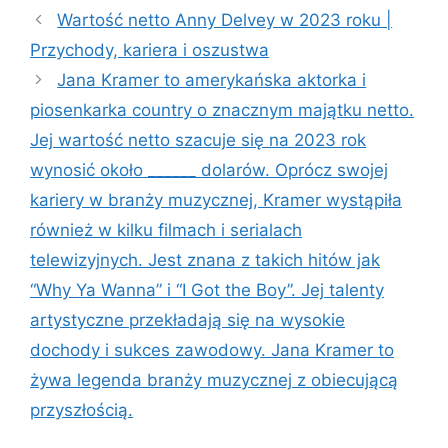
Wartość netto Anny Delvey w 2023 roku |
Przychody, kariera i oszustwa
Jana Kramer to amerykańska aktorka i
piosenkarka country o znacznym majątku netto.
Jej wartość netto szacuje się na 2023 rok
wynosić około ______ dolarów. Oprócz swojej
kariery w branży muzycznej, Kramer wystąpiła
również w kilku filmach i serialach
telewizyjnych. Jest znana z takich hitów jak
“Why Ya Wanna” i “I Got the Boy”. Jej talenty
artystyczne przekładają się na wysokie
dochody i sukces zawodowy. Jana Kramer to
żywa legenda branży muzycznej z obiecującą
przyszłością.