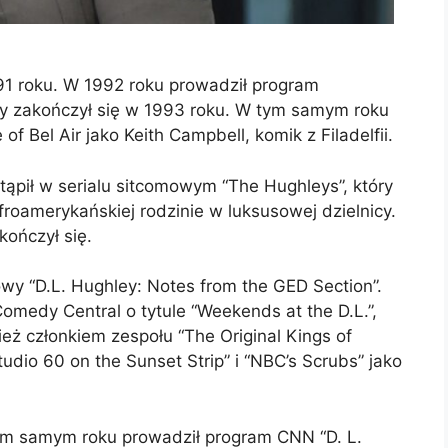
91 roku. W 1992 roku prowadził program
ry zakończył się w 1993 roku. W tym samym roku
of Bel Air jako Keith Campbell, komik z Filadelfii.
ąpił w serialu sitcomowym “The Hughleys”, który
roamerykańskiej rodzinie w luksusowej dzielnicy.
kończył się.
y “D.L. Hughley: Notes from the GED Section”.
medy Central o tytule “Weekends at the D.L.”,
ież członkiem zespołu “The Original Kings of
dio 60 on the Sunset Strip” i “NBC’s Scrubs” jako
m samym roku prowadził program CNN “D. L.