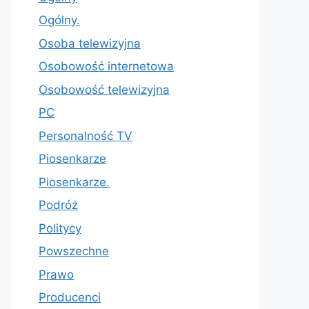
Ogólny.
Osoba telewizyjna
Osobowość internetowa
Osobowość telewizyjna
PC
Personalność TV
Piosenkarze
Piosenkarze.
Podróż
Politycy
Powszechne
Prawo
Producenci