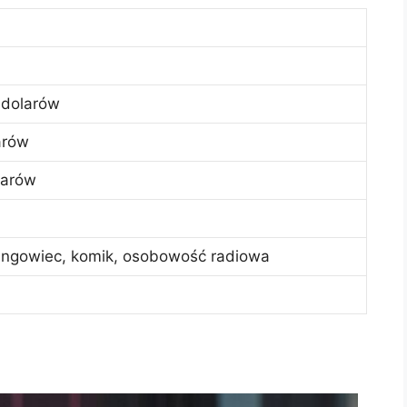
 dolarów
arów
larów
ingowiec, komik, osobowość radiowa