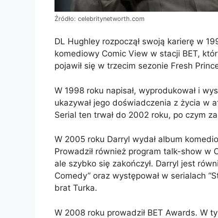
Źródło: celebritynetworth.com
DL Hughley rozpoczął swoją karierę w 19
komediowy Comic View w stacji BET, któ
pojawił się w trzecim sezonie Fresh Prince 
W 1998 roku napisał, wyprodukował i wyst
ukazywał jego doświadczenia z życia w af
Serial ten trwał do 2002 roku, po czym za
W 2005 roku Darryl wydał album komediow
Prowadził również program talk-show w Co
ale szybko się zakończył. Darryl jest równ
Comedy” oraz występował w serialach “Stu
brat Turka.
W 2008 roku prowadził BET Awards. W ty