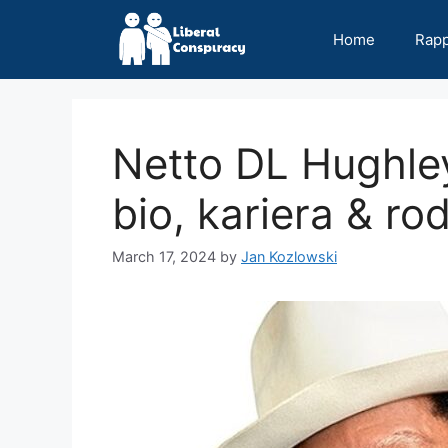
Skip
to
Home
Rap
content
Netto DL Hughley
bio, kariera & ro
March 17, 2024
by
Jan Kozlowski