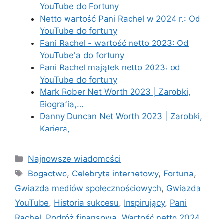
YouTube do Fortuny
Netto wartość Pani Rachel w 2024 r.: Od
YouTube do fortuny
Pani Rachel - wartość netto 2023: Od
YouTube'a do fortuny
Pani Rachel majątek netto 2023: od
YouTube do fortuny
Mark Rober Net Worth 2023 | Zarobki,
Biografia,…
Danny Duncan Net Worth 2023 | Zarobki,
Kariera,…
Categories
Najnowsze wiadomości
Tags
Bogactwo
,
Celebryta internetowy
,
Fortuna
,
Gwiazda mediów społecznościowych
,
Gwiazda
YouTube
,
Historia sukcesu
,
Inspirujący
,
Pani
Rachel
,
Podróż finansowa
,
Wartość netto 2024