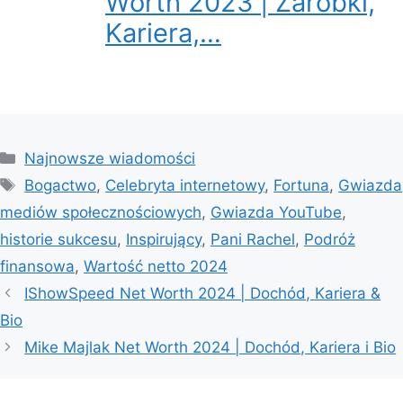
Worth 2023 | Zarobki,
Kariera,…
Categories
Najnowsze wiadomości
Tags
Bogactwo
,
Celebryta internetowy
,
Fortuna
,
Gwiazda
mediów społecznościowych
,
Gwiazda YouTube
,
historie sukcesu
,
Inspirujący
,
Pani Rachel
,
Podróż
finansowa
,
Wartość netto 2024
IShowSpeed Net Worth 2024 | Dochód, Kariera &
Bio
Mike Majlak Net Worth 2024 | Dochód, Kariera i Bio