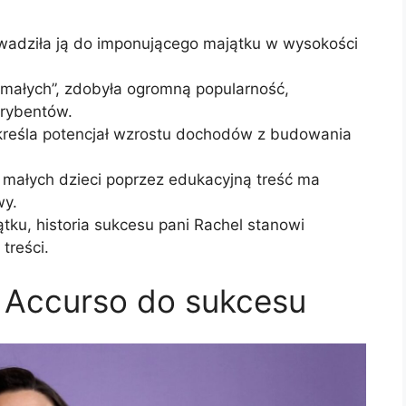
wadziła ją do imponującego majątku w wysokości
a małych”, zdobyła ogromną popularność,
krybentów.
kreśla potencjał wzrostu dochodów z budowania
małych dzieci poprzez edukacyjną treść ma
wy.
tku, historia sukcesu pani Rachel stanowi
treści.
n Accurso do sukcesu