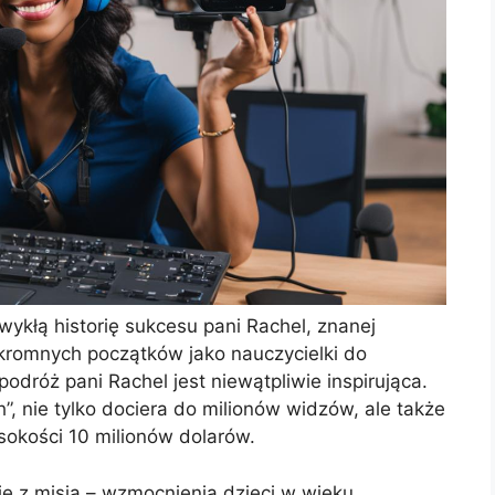
wykłą historię sukcesu pani Rachel, znanej
skromnych początków jako nauczycielki do
odróż pani Rachel jest niewątpliwie inspirująca.
h”, nie tylko dociera do milionów widzów, ale także
okości 10 milionów dolarów.
ię z misją – wzmocnienia dzieci w wieku