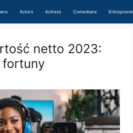
pers
Actors
Actress
Comedians
Entreprene
rtość netto 2023:
 fortuny