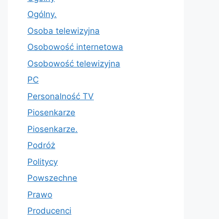
Ogólny.
Osoba telewizyjna
Osobowość internetowa
Osobowość telewizyjna
PC
Personalność TV
Piosenkarze
Piosenkarze.
Podróż
Politycy
Powszechne
Prawo
Producenci