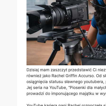
Dzisiaj mam zaszczyt przedstawić Ci niez
również jako Rachel Griffin Accurso. Od 
osiągnięcia statusu sławnego youtubera, p
Jej seria na YouTube, “Piosenki dla małyc
prowadzi do imponującego majątku w wys
YouTube kariera pani Rachel rozpoczęła s