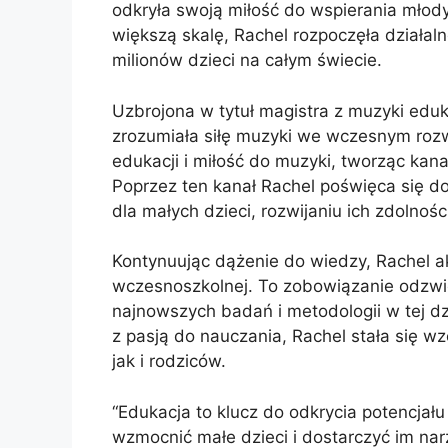
odkryła swoją miłość do wspierania młod
większą skalę, Rachel rozpoczęła działalno
milionów dzieci na całym świecie.
Uzbrojona w tytuł magistra z muzyki edu
zrozumiała siłę muzyki we wczesnym rozw
edukacji i miłość do muzyki, tworząc kana
Poprzez ten kanał Rachel poświęca się d
dla małych dzieci, rozwijaniu ich zdolnośc
Kontynuując dążenie do wiedzy, Rachel ak
wczesnoszkolnej. To zobowiązanie odzwie
najnowszych badań i metodologii w tej dz
z pasją do nauczania, Rachel stała się w
jak i rodziców.
“Edukacja to klucz do odkrycia potencjał
wzmocnić małe dzieci i dostarczyć im nar