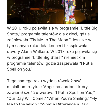
W 2016 roku pojawiła się w programie “Little Big
Shots,” programie talentów dla dzieci, gdzie
zaśpiewała “Fly Me to The Moon.” Jeszcze w
tym samym roku dała koncert i zaśpiewała
utwory Alana Walkera. W 2017 roku pojawiła się
w programie “Little Big Stars,” niemieckim
programie talentów, gdzie zaśpiewała “I Put a
Spell on you.”
Tego samego roku wydała również swój
minialbum o tytule “Angelina Jordan,“ który
zawierał sześć utworów: “I Put a Spell on You,”
“Our Day Will Come,” “When You’re Smiling,” “Fly
Me to the Moon,” “What a Difference a Day