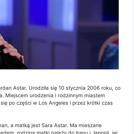
rdan Astar. Urodziła się 10 stycznia 2006 roku, co
ia. Miejscem urodzenia i rodzinnym miastem
się po części w Los Angeles i przez krótki czas
tman, a matką jest Sara Astar. Ma mieszane
edem, rodzina matki należy do Iranu i Japonii, jej