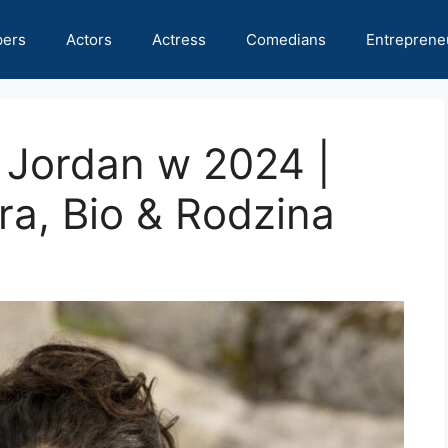
pers
Actors
Actress
Comedians
Entreprene
 Jordan w 2024 |
ra, Bio & Rodzina