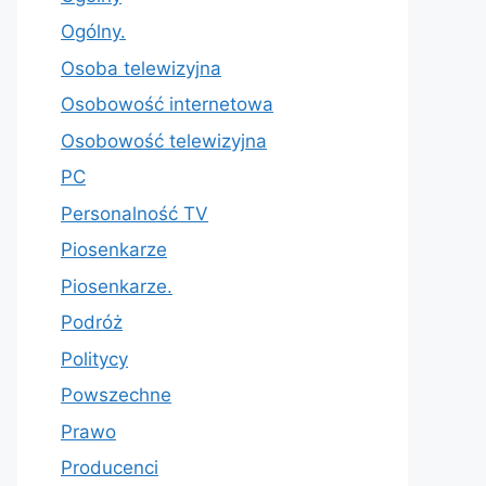
Ogólny.
Osoba telewizyjna
Osobowość internetowa
Osobowość telewizyjna
PC
Personalność TV
Piosenkarze
Piosenkarze.
Podróż
Politycy
Powszechne
Prawo
Producenci