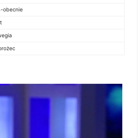
-obecnie
t
wegia
orożec