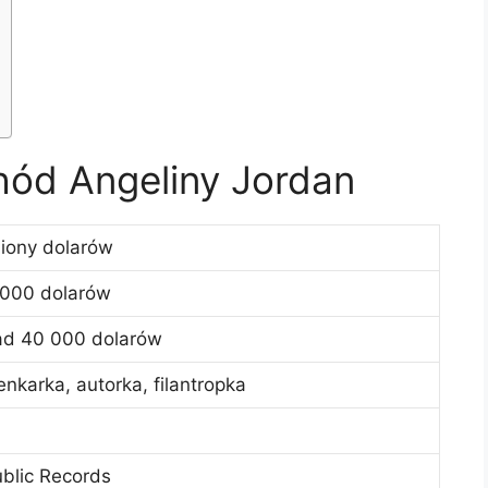
hód Angeliny Jordan
liony dolarów
000 dolarów
d 40 000 dolarów
enkarka, autorka, filantropka
blic Records